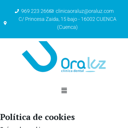
969 223 266
clinicaoraluz@oraluz.com
C/ Princesa Zaida, 15 bajo - 16002 CUENCA
(Cuenca)
Política de cookies